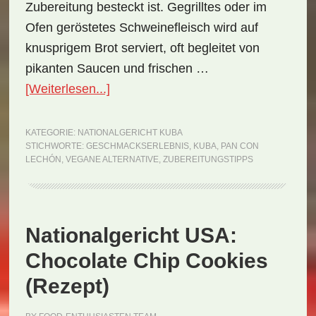
Zubereitung besteckt ist. Gegrilltes oder im
Ofen geröstetes Schweinefleisch wird auf
knusprigem Brot serviert, oft begleitet von
pikanten Saucen und frischen …
ÜberNationalgericht
[Weiterlesen...]
Kuba:
Pan
KATEGORIE:
NATIONALGERICHT KUBA
STICHWORTE:
GESCHMACKSERLEBNIS
,
KUBA
,
PAN CON
con
LECHÓN
,
VEGANE ALTERNATIVE
,
ZUBEREITUNGSTIPPS
Lechón
(Rezept)
Nationalgericht USA:
Chocolate Chip Cookies
(Rezept)