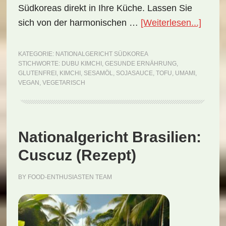
Südkoreas direkt in Ihre Küche. Lassen Sie
ÜberN
sich von der harmonischen …
[Weiterlesen...]
Südko
Dubu
KATEGORIE:
NATIONALGERICHT SÜDKOREA
STICHWORTE:
DUBU KIMCHI
,
GESUNDE ERNÄHRUNG
,
Kimch
GLUTENFREI
,
KIMCHI
,
SESAMÖL
,
SOJASAUCE
,
TOFU
,
UMAMI
,
(Reze
VEGAN
,
VEGETARISCH
Nationalgericht Brasilien:
Cuscuz (Rezept)
BY
FOOD-ENTHUSIASTEN TEAM