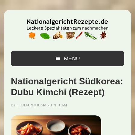
Zur
Zum
Zur
Hauptnavigation
Inhalt
Seitenspalte
springen
springen
springen
MENU
Nationalgericht Südkorea:
Dubu Kimchi (Rezept)
BY
FOOD-ENTHUSIASTEN TEAM