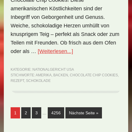
Chocolate Chip Cookies! Diese
amerikanischen Köstlichkeiten sind der
Inbegriff von Geborgenheit und Genuss.
Weiche, schokoladige Herzen umhüllt von
knusprigem Teig – perfekt als Snack oder zum
Teilen mit Freunden. Ob frisch aus dem Ofen
ÜberNationalgericht
oder als …
[Weiterlesen...]
USA:
Chocolate
KATEGORIE:
NATIONALGERICHT USA
STICHWORTE:
AMERIKA
,
BACKEN
,
CHOCOLATE CHIP COOKIES
,
Chip
REZEPT
,
SCHOKOLADE
Cookies
(Rezept)
Weggelassene
Seite
Seite
Seite
Seite
aufrufen
1
2
3
…
4256
Nächste Seite
»
Zwischenseiten