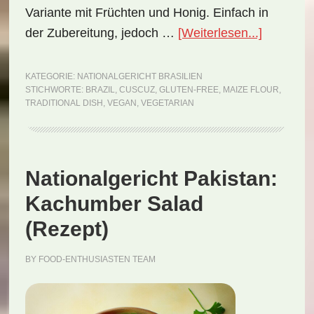
Variante mit Früchten und Honig. Einfach in
ÜberNati
der Zubereitung, jedoch …
[Weiterlesen...]
Brasilien:
Cuscuz
KATEGORIE:
NATIONALGERICHT BRASILIEN
STICHWORTE:
BRAZIL
,
CUSCUZ
,
GLUTEN-FREE
,
MAIZE FLOUR
,
(Rezept)
TRADITIONAL DISH
,
VEGAN
,
VEGETARIAN
Nationalgericht Pakistan:
Kachumber Salad
(Rezept)
BY
FOOD-ENTHUSIASTEN TEAM