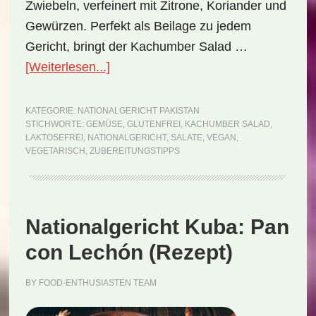
Zwiebeln, verfeinert mit Zitrone, Koriander und
Gewürzen. Perfekt als Beilage zu jedem
Gericht, bringt der Kachumber Salad …
ÜberNationalgericht
[Weiterlesen...]
Pakistan:
Kachumber
KATEGORIE:
NATIONALGERICHT PAKISTAN
STICHWORTE:
GEMÜSE
,
GLUTENFREI
,
KACHUMBER SALAD
,
Salad
LAKTOSEFREI
,
NATIONALGERICHT
,
SALATE
,
VEGAN
,
(Rezept)
VEGETARISCH
,
ZUBEREITUNGSTIPPS
Nationalgericht Kuba: Pan
con Lechón (Rezept)
BY
FOOD-ENTHUSIASTEN TEAM