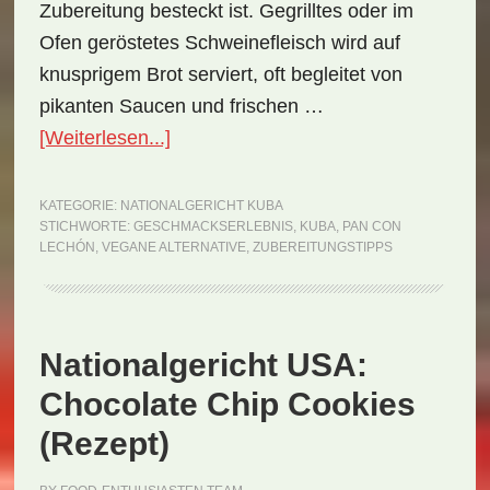
Zubereitung besteckt ist. Gegrilltes oder im
Ofen geröstetes Schweinefleisch wird auf
knusprigem Brot serviert, oft begleitet von
pikanten Saucen und frischen …
ÜberNationalgericht
[Weiterlesen...]
Kuba:
Pan
KATEGORIE:
NATIONALGERICHT KUBA
STICHWORTE:
GESCHMACKSERLEBNIS
,
KUBA
,
PAN CON
con
LECHÓN
,
VEGANE ALTERNATIVE
,
ZUBEREITUNGSTIPPS
Lechón
(Rezept)
Nationalgericht USA:
Chocolate Chip Cookies
(Rezept)