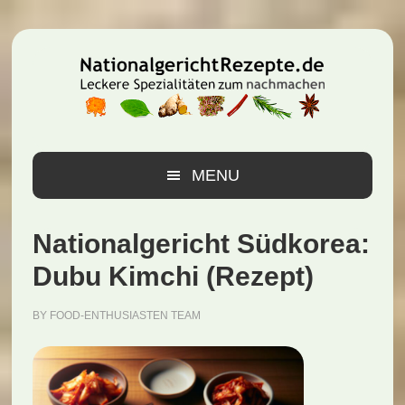
Zur
Zum
Zur
Hauptnavigation
Inhalt
Seitenspalte
springen
springen
springen
MENU
Nationalgericht Südkorea:
Dubu Kimchi (Rezept)
BY
FOOD-ENTHUSIASTEN TEAM