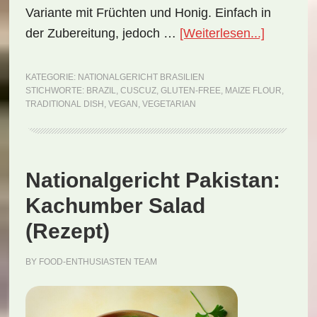
Variante mit Früchten und Honig. Einfach in
ÜberNati
der Zubereitung, jedoch …
[Weiterlesen...]
Brasilien:
Cuscuz
KATEGORIE:
NATIONALGERICHT BRASILIEN
STICHWORTE:
BRAZIL
,
CUSCUZ
,
GLUTEN-FREE
,
MAIZE FLOUR
,
(Rezept)
TRADITIONAL DISH
,
VEGAN
,
VEGETARIAN
Nationalgericht Pakistan:
Kachumber Salad
(Rezept)
BY
FOOD-ENTHUSIASTEN TEAM