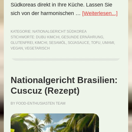
Südkoreas direkt in Ihre Küche. Lassen Sie
ÜberN
sich von der harmonischen …
[Weiterlesen...]
Südko
Dubu
KATEGORIE:
NATIONALGERICHT SÜDKOREA
STICHWORTE:
DUBU KIMCHI
,
GESUNDE ERNÄHRUNG
,
Kimch
GLUTENFREI
,
KIMCHI
,
SESAMÖL
,
SOJASAUCE
,
TOFU
,
UMAMI
,
(Reze
VEGAN
,
VEGETARISCH
Nationalgericht Brasilien:
Cuscuz (Rezept)
BY
FOOD-ENTHUSIASTEN TEAM