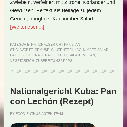
Zwiebeln, verfeinert mit Zitrone, Koriander und
Gewürzen. Perfekt als Beilage zu jedem
Gericht, bringt der Kachumber Salad …
ÜberNationalgericht
[Weiterlesen...]
Pakistan:
Kachumber
KATEGORIE:
NATIONALGERICHT PAKISTAN
STICHWORTE:
GEMÜSE
,
GLUTENFREI
,
KACHUMBER SALAD
,
Salad
LAKTOSEFREI
,
NATIONALGERICHT
,
SALATE
,
VEGAN
,
(Rezept)
VEGETARISCH
,
ZUBEREITUNGSTIPPS
Nationalgericht Kuba: Pan
con Lechón (Rezept)
BY
FOOD-ENTHUSIASTEN TEAM