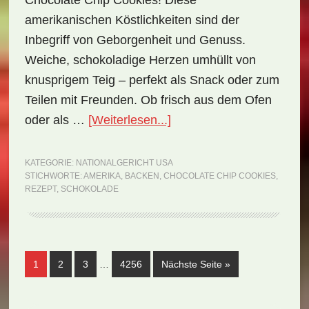
Chocolate Chip Cookies! Diese
amerikanischen Köstlichkeiten sind der
Inbegriff von Geborgenheit und Genuss.
Weiche, schokoladige Herzen umhüllt von
knusprigem Teig – perfekt als Snack oder zum
Teilen mit Freunden. Ob frisch aus dem Ofen
ÜberNationalgericht
oder als …
[Weiterlesen...]
USA:
Chocolate
KATEGORIE:
NATIONALGERICHT USA
STICHWORTE:
AMERIKA
,
BACKEN
,
CHOCOLATE CHIP COOKIES
,
Chip
REZEPT
,
SCHOKOLADE
Cookies
(Rezept)
Weggelassene
Seite
Seite
Seite
Seite
aufrufen
1
2
3
…
4256
Nächste Seite
»
Zwischenseiten