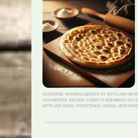
KATEGORIE:
NATIONALGERICHT ST. KITTS UND NEVI
STICHWORTE:
BACKEN
,
CURRY
,
FLADENBROT
,
GLUT
KITTS UND NEVIS
,
STREETFOOD
,
VEGAN
,
VEGETARI