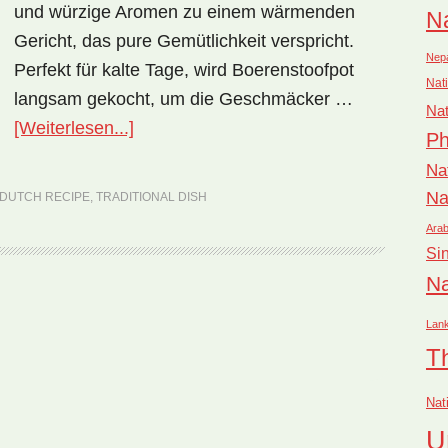
und würzige Aromen zu einem wärmenden
Na
Gericht, das pure Gemütlichkeit verspricht.
Nep
Perfekt für kalte Tage, wird Boerenstoofpot
Nati
langsam gekocht, um die Geschmäcker …
Nat
ÜberNationalgericht
[Weiterlesen...]
Ph
Niederlande:
Na
Boerenstoofpot
Na
DUTCH RECIPE
,
TRADITIONAL DISH
(Rezept)
Arab
Si
Na
rufen
Lan
T
Nat
U