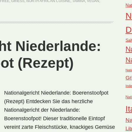
-FREE
,
GRIESS
,
NORTH AFRICAN CUISINE
,
TAMINA
,
VEGAN
,
Nat
N
D
Sal
ht Niederlande:
Na
ot (Rezept)
Na
Nati
Gr
Indi
Nationalgericht Niederlande: Boerenstoofpot
Nat
(Rezept) Entdecken Sie das herzliche
It
Nationalgericht der Niederlande:
Boerenstoofpot! Dieser traditionelle Eintopf
Na
vereint zarte Fleischstücke, knackiges Gemüse
Li