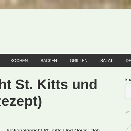
KOCHEN
BACKEN
GRILLEN
SALAT
D
Se
ht St. Kitts und
Su
Rezept)
Nationalgericht St. Kitts Und Nevis: Roti