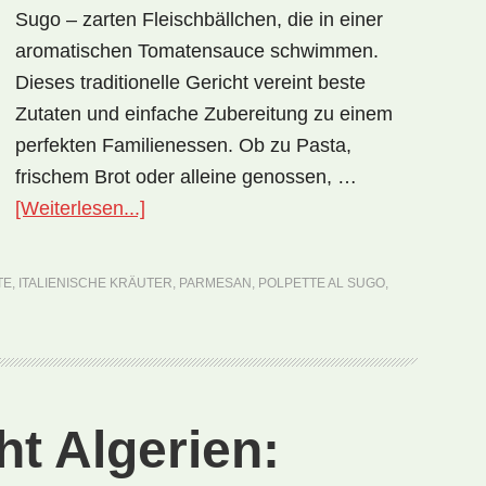
Sugo – zarten Fleischbällchen, die in einer
aromatischen Tomatensauce schwimmen.
Dieses traditionelle Gericht vereint beste
Zutaten und einfache Zubereitung zu einem
perfekten Familienessen. Ob zu Pasta,
frischem Brot oder alleine genossen, …
ÜberNationalgericht
[Weiterlesen...]
Italien:
Polpette
TE
,
ITALIENISCHE KRÄUTER
,
PARMESAN
,
POLPETTE AL SUGO
,
al
Sugo
(Rezept)
ht Algerien: