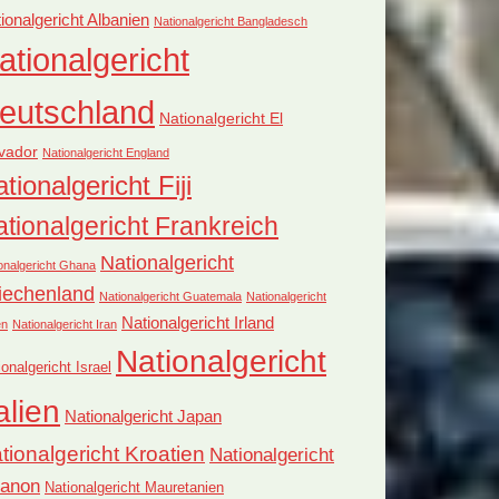
ionalgericht Albanien
Nationalgericht Bangladesch
ationalgericht
eutschland
Nationalgericht El
vador
Nationalgericht England
tionalgericht Fiji
tionalgericht Frankreich
Nationalgericht
onalgericht Ghana
iechenland
Nationalgericht Guatemala
Nationalgericht
Nationalgericht Irland
en
Nationalgericht Iran
Nationalgericht
ionalgericht Israel
alien
Nationalgericht Japan
tionalgericht Kroatien
Nationalgericht
banon
Nationalgericht Mauretanien