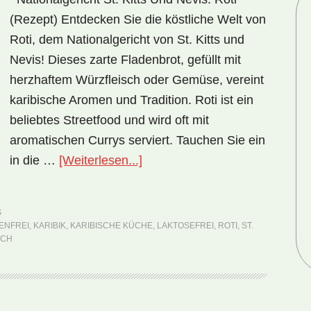
(Rezept) Entdecken Sie die köstliche Welt von
Roti, dem Nationalgericht von St. Kitts und
Nevis! Dieses zarte Fladenbrot, gefüllt mit
herzhaftem Würzfleisch oder Gemüse, vereint
karibische Aromen und Tradition. Roti ist ein
beliebtes Streetfood und wird oft mit
aromatischen Currys serviert. Tauchen Sie ein
ÜberNationalgericht
in die …
[Weiterlesen...]
St.
Kitts
S
und
ENFREI
,
KARIBIK
,
KARIBISCHE KÜCHE
,
LAKTOSEFREI
,
ROTI
,
ST.
Nevis:
SCH
Roti
(Rezept)