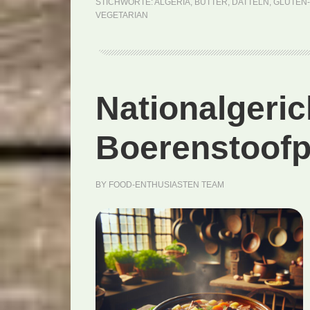
STICHWORTE:
ALGERIA
,
BUTTER
,
DATTELN
,
GLUTEN
VEGETARIAN
Nationalgeric
Boerenstoofp
BY
FOOD-ENTHUSIASTEN TEAM