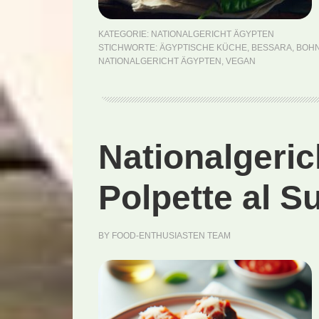
KATEGORIE:
NATIONALGERICHT ÄGYPTEN
STICHWORTE:
ÄGYPTISCHE KÜCHE
,
BESSARA
,
BOH
NATIONALGERICHT ÄGYPTEN
,
VEGAN
Nationalgerich
Polpette al S
BY
FOOD-ENTHUSIASTEN TEAM