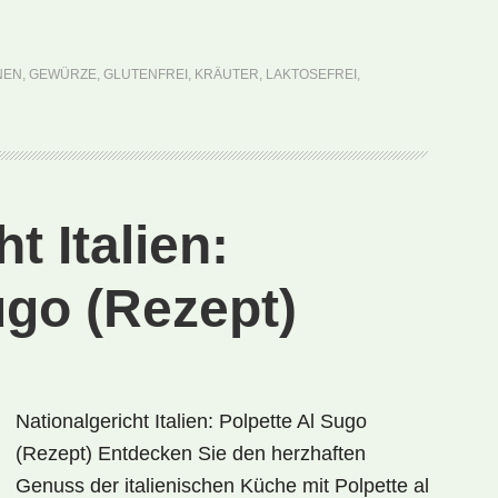
Ägypten:
Bessara
(Rezept)
NEN
,
GEWÜRZE
,
GLUTENFREI
,
KRÄUTER
,
LAKTOSEFREI
,
t Italien:
ugo (Rezept)
Nationalgericht Italien: Polpette Al Sugo
(Rezept) Entdecken Sie den herzhaften
Genuss der italienischen Küche mit Polpette al