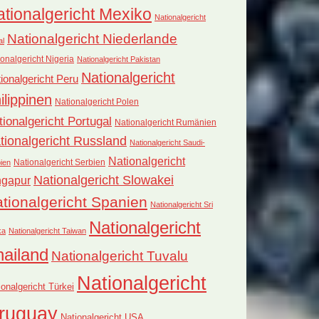
tionalgericht Mexiko
Nationalgericht
Nationalgericht Niederlande
al
onalgericht Nigeria
Nationalgericht Pakistan
Nationalgericht
ionalgericht Peru
ilippinen
Nationalgericht Polen
tionalgericht Portugal
Nationalgericht Rumänien
tionalgericht Russland
Nationalgericht Saudi-
Nationalgericht
Nationalgericht Serbien
ien
Nationalgericht Slowakei
ngapur
tionalgericht Spanien
Nationalgericht Sri
Nationalgericht
ka
Nationalgericht Taiwan
hailand
Nationalgericht Tuvalu
Nationalgericht
ionalgericht Türkei
ruguay
Nationalgericht USA