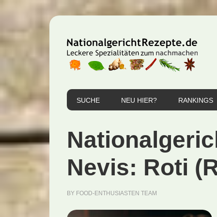
Zur
Zum
Zur
Hauptnavigation
Inhalt
Seitenspalte
springen
springen
springen
SUCHE
NEU HIER?
RANKINGS
Nationalgeric
Nevis: Roti (
BY
FOOD-ENTHUSIASTEN TEAM