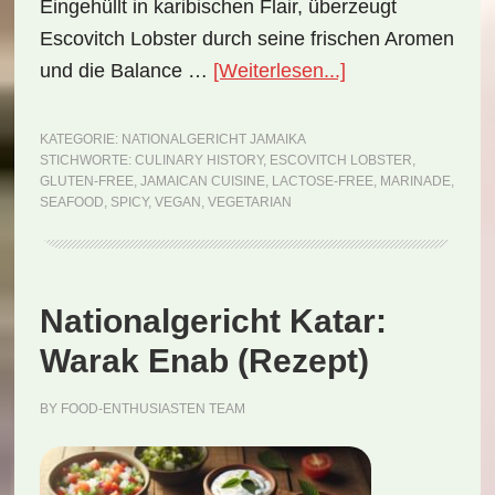
Eingehüllt in karibischen Flair, überzeugt
Escovitch Lobster durch seine frischen Aromen
ÜberNationalgeri
und die Balance …
[Weiterlesen...]
Jamaika:
Escovitch
KATEGORIE:
NATIONALGERICHT JAMAIKA
STICHWORTE:
CULINARY HISTORY
,
ESCOVITCH LOBSTER
,
Lobster
GLUTEN-FREE
,
JAMAICAN CUISINE
,
LACTOSE-FREE
,
MARINADE
,
(Rezept)
SEAFOOD
,
SPICY
,
VEGAN
,
VEGETARIAN
Nationalgericht Katar:
Warak Enab (Rezept)
BY
FOOD-ENTHUSIASTEN TEAM