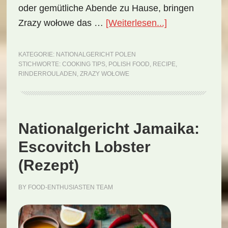
oder gemütliche Abende zu Hause, bringen
ÜberNationalge
Zrazy wołowe das …
[Weiterlesen...]
Polen:
Zrazy
KATEGORIE:
NATIONALGERICHT POLEN
STICHWORTE:
COOKING TIPS
,
POLISH FOOD
,
RECIPE
,
wołowe
RINDERROULADEN
,
ZRAZY WOŁOWE
(Rezept)
Nationalgericht Jamaika:
Escovitch Lobster
(Rezept)
BY
FOOD-ENTHUSIASTEN TEAM