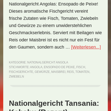
Nationalgericht Angolas: Ensopado de Peixe!
Dieses aromatische Fischgericht vereint
frische Zutaten wie Fisch, Tomaten, Zwiebeln
und Gewürze zu einem unwiderstehlichen
Geschmackserlebnis. Serviert mit Beilagen wie
Reis oder Maisbrei ist es nicht nur ein Fest für
ÜberN
den Gaumen, sondern auch …
[Weiterlesen...]
Ango
Enso
KATEGORIE:
NATIONALGERICHT ANGOLA
STICHWORTE:
ANGOLA
,
ENSOPADO DE PEIXE
,
FISCH
,
de
FISCHGERICHTE
,
GEWÜRZE
,
MAISBREI
,
REIS
,
TOMATEN
,
Peix
ZWIEBELN
(Rez
Nationalgericht Tansania: