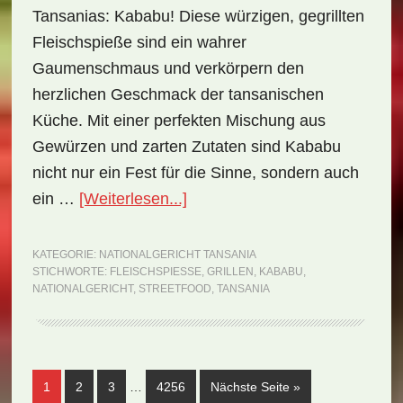
Tansanias: Kababu! Diese würzigen, gegrillten
Fleischspieße sind ein wahrer
Gaumenschmaus und verkörpern den
herzlichen Geschmack der tansanischen
Küche. Mit einer perfekten Mischung aus
Gewürzen und zarten Zutaten sind Kababu
nicht nur ein Fest für die Sinne, sondern auch
ÜberNationalgericht
ein …
[Weiterlesen...]
Tansania:
Kababu
KATEGORIE:
NATIONALGERICHT TANSANIA
STICHWORTE:
FLEISCHSPIESSE
,
GRILLEN
,
KABABU
,
(Rezept)
NATIONALGERICHT
,
STREETFOOD
,
TANSANIA
Weggelassene
Seite
Seite
Seite
Seite
aufrufen
1
2
3
…
4256
Nächste Seite
»
Zwischenseiten