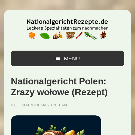
Zur
Zum
Zur
Hauptnavigation
Inhalt
Seitenspalte
springen
springen
springen
MENU
Nationalgericht Polen:
Zrazy wołowe (Rezept)
BY
FOOD-ENTHUSIASTEN TEAM