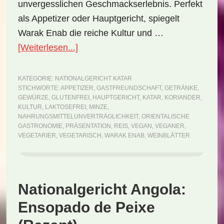
unvergesslichen Geschmackserlebnis. Perfekt
als Appetizer oder Hauptgericht, spiegelt
Warak Enab die reiche Kultur und …
ÜberNationalgericht
[Weiterlesen...]
Katar:
Warak
KATEGORIE:
NATIONALGERICHT KATAR
STICHWORTE:
APPETIZER
,
GASTFREUNDSCHAFT
,
GETRÄNKE
,
Enab
GEWÜRZE
,
GLUTENFREI
,
HAUPTGERICHT
,
KATAR
,
KORIANDER
,
(Rezept)
KULTUR
,
LAKTOSEFREI
,
MINZE
,
NAHRUNGSMITTELUNVERTRÄGLICHKEIT
,
ORIENTALISCHE
GASTRONOMIE
,
PRÄSENTATION
,
REIS
,
VEGAN
,
VEGANER
,
VEGETARIER
,
VEGETARISCH
,
WARAK ENAB
,
WEINBLÄTTER
Nationalgericht Angola:
Ensopado de Peixe