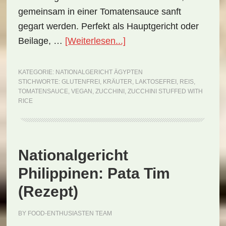
gemeinsam in einer Tomatensauce sanft
gegart werden. Perfekt als Hauptgericht oder
ÜberNationalgericht
Beilage, …
[Weiterlesen...]
Ägypten:
Zucchini
KATEGORIE:
NATIONALGERICHT ÄGYPTEN
STICHWORTE:
GLUTENFREI
,
KRÄUTER
,
LAKTOSEFREI
,
REIS
,
Stuffed
TOMATENSAUCE
,
VEGAN
,
ZUCCHINI
,
ZUCCHINI STUFFED WITH
with
RICE
Rice
(Rezept)
Nationalgericht
Philippinen: Pata Tim
(Rezept)
BY
FOOD-ENTHUSIASTEN TEAM