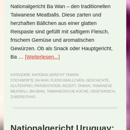
Nationalgericht Ba Wan – den traditionellen
Taiwanese Meatballs. Diese zarten und
herzhaften Bällchen aus einer glatten
Reispaste sind gefüllt mit saftigem Fleisch,
frischem Gemüse und aromatischen
Gewürzen. Ob als Snack oder Hauptgericht,
ÜberNationalgericht
Ba …
[Weiterlesen...]
Taiwan:
Taiwanese
KATEGORIE:
NATIONALGERICHT TAIWAN
STICHWORTE:
BA WAN
,
FLEISCHBÄLLCHEN
,
GESCHICHTE
,
Meatball
GLUTENFREI
,
PRÄSENTATION
,
REZEPT
,
TAIWAN
,
TAIWANESE
(Ba
MEATBALL (BA WAN)
,
TAIWANESISCHE KÜCHE
,
VEGETARISCH
,
ZUBEREITUNG
Wan)
(Rezept)
Nationalgericht Uruguay: