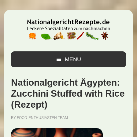
Zur
Zum
Zur
Hauptnavigation
Inhalt
Seitenspalte
springen
springen
springen
MENU
Nationalgericht Ägypten:
Zucchini Stuffed with Rice
(Rezept)
BY
FOOD-ENTHUSIASTEN TEAM