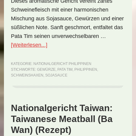
Dieses aromatische Gericht vereint zartes
Schweinefleisch mit einer harmonischen
Mischung aus Sojasauce, Gewürzen und einer
süßlichen Note. Sanft geschmort, entfaltet das
Pata Tim seinen unverwechselbaren …
ÜberNationalgericht
[Weiterlesen...]
Philippinen:
Pata
KATEGORIE:
NATIONALGERICHT PHILIPPINEN
STICHWORTE:
GEWÜRZE
,
PATA TIM
,
PHILIPPINEN
,
Tim
SCHWEINSHAXEN
,
SOJASAUCE
(Rezept)
Nationalgericht Taiwan:
Taiwanese Meatball (Ba
Wan) (Rezept)