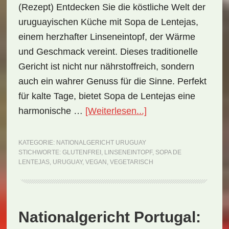
(Rezept) Entdecken Sie die köstliche Welt der
uruguayischen Küche mit Sopa de Lentejas,
einem herzhafter Linseneintopf, der Wärme
und Geschmack vereint. Dieses traditionelle
Gericht ist nicht nur nährstoffreich, sondern
auch ein wahrer Genuss für die Sinne. Perfekt
für kalte Tage, bietet Sopa de Lentejas eine
ÜberNationalgericht
harmonische …
[Weiterlesen...]
Uruguay:
Sopa
KATEGORIE:
NATIONALGERICHT URUGUAY
STICHWORTE:
GLUTENFREI
,
LINSENEINTOPF
,
SOPA DE
de
LENTEJAS
,
URUGUAY
,
VEGAN
,
VEGETARISCH
Lentejas
(Rezept)
Nationalgericht Portugal: