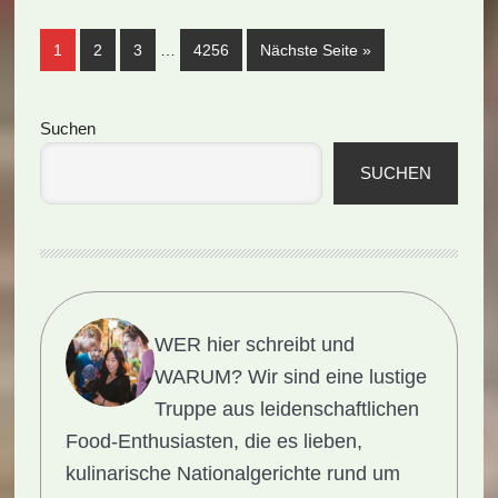
(Rezept)
Weggelassene
Seite
Seite
Seite
Seite
aufrufen
1
2
3
…
4256
Nächste Seite
»
Zwischenseiten
Seitenspalte
Suchen
SUCHEN
WER hier schreibt und
WARUM?
Wir sind eine lustige
Truppe aus leidenschaftlichen
Food-Enthusiasten, die es lieben,
kulinarische Nationalgerichte rund um