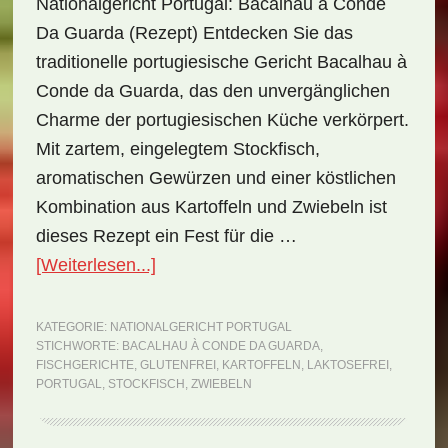
Nationalgericht Portugal: Bacalhau à Conde
Da Guarda (Rezept) Entdecken Sie das
traditionelle portugiesische Gericht Bacalhau à
Conde da Guarda, das den unvergänglichen
Charme der portugiesischen Küche verkörpert.
Mit zartem, eingelegtem Stockfisch,
aromatischen Gewürzen und einer köstlichen
Kombination aus Kartoffeln und Zwiebeln ist
dieses Rezept ein Fest für die …
ÜberNationalgericht
[Weiterlesen...]
Portugal:
Bacalhau
KATEGORIE:
NATIONALGERICHT PORTUGAL
STICHWORTE:
BACALHAU À CONDE DA GUARDA
,
à
FISCHGERICHTE
,
GLUTENFREI
,
KARTOFFELN
,
LAKTOSEFREI
,
Conde
PORTUGAL
,
STOCKFISCH
,
ZWIEBELN
da
Guarda