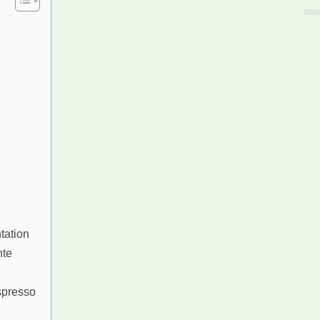
tation
hte
spresso