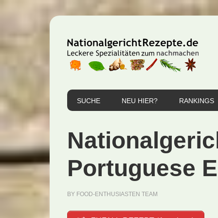
Zur
Zum
Zur
Hauptnavigation
Inhalt
Seitenspalte
springen
springen
springen
SUCHE
NEU HIER?
RANKINGS
Nationalgeric
Portuguese E
BY
FOOD-ENTHUSIASTEN TEAM