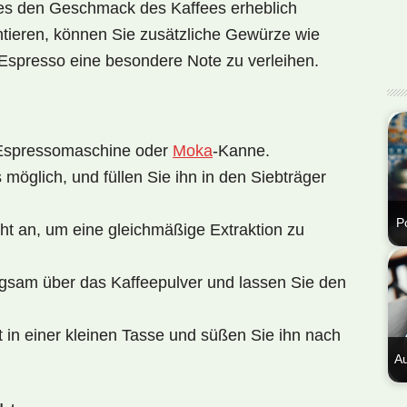
a dies den Geschmack des Kaffees erheblich
ntieren, können Sie zusätzliche Gewürze wie
Espresso eine besondere Note zu verleihen.
r Espressomaschine oder
Moka
-Kanne.
s möglich, und füllen Sie ihn in den Siebträger
Po
ht an, um eine gleichmäßige Extraktion zu
En
Nat
gsam über das Kaffeepulver und lassen Sie den
Por
Die
 in einer kleinen Tasse und süßen Sie ihn nach
ar
Au
Die