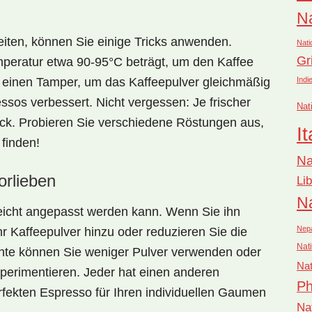
Na
iten, können Sie einige Tricks anwenden.
Nati
Gr
mperatur etwa 90-95°C beträgt, um den Kaffee
Indi
e einen Tamper, um das Kaffeepulver gleichmäßig
ssos verbessert. Nicht vergessen: Je frischer
Nat
ck. Probieren Sie verschiedene Röstungen aus,
It
finden!
Na
rlieben
Li
Na
leicht angepasst werden kann. Wenn Sie ihn
Nep
r Kaffeepulver hinzu oder reduzieren Sie die
Nati
nte können Sie weniger Pulver verwenden oder
Nat
xperimentieren. Jeder hat einen anderen
Ph
rfekten Espresso für Ihren individuellen Gaumen
Na