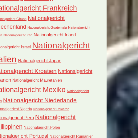
tionalgericht Frankreich
Nationalgericht
onalgericht Ghana
iechenland
Nationalgericht Guatemala
Nationalgericht
Nationalgericht Irland
en
Nationalgericht Iran
Nationalgericht
ionalgericht Israel
alien
Nationalgericht Japan
tionalgericht Kroatien
Nationalgericht
banon
Nationalgericht Mauretanien
tionalgericht Mexiko
Nationalgericht
Nationalgericht Niederlande
al
onalgericht Nigeria
Nationalgericht Pakistan
Nationalgericht
ionalgericht Peru
ilippinen
Nationalgericht Polen
tionalgericht Portugal
Nationalgericht Rumänien