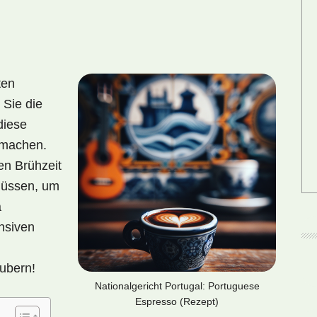
ten
 Sie die
diese
g machen.
en Brühzeit
 müssen, um
a
ensiven
ubern!
Nationalgericht Portugal: Portuguese
Espresso (Rezept)