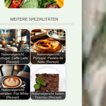
WEITERE SPEZIALITÄTEN
Nationalgericht
Nationalgericht
rtugal: Caffe Latte
Portugal: Pastéis de
(Rezept)
Nata (Rezept)
tdecke das
Entdecke das
ionalgericht
Nationalgericht
tugals: Caffe Latte!
Portugals: Pastéis de
ses Rezept vereint
Nata! Unser einfaches
omatischen…
Rezept…
Nationalgericht
stralien: Flat White
Nationalgericht Italien:
(Rezept)
Tiramisu (Rezept)
ser Blog-Artikel
Entdecke das