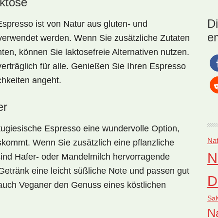
aktose
bie
Anl
D
Espresso
ist von Natur aus gluten- und
Zub
e
 verwendet werden. Wenn Sie zusätzliche Zutaten
Wh
en, können Sie laktosefreie Alternativen nutzen.
erträglich für alle. Genießen Sie Ihren Espresso
hkeiten angeht.
er
rtugiesische Espresso eine wundervolle Option,
Nat
skommt. Wenn Sie zusätzlich eine pflanzliche
N
sind Hafer- oder Mandelmilch hervorragende
etränk eine leicht süßliche Note und passen gut
D
auch Veganer den Genuss eines köstlichen
Sal
Na