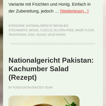
Variante mit Früchten und Honig. Einfach in
ÜberNati
der Zubereitung, jedoch …
[Weiterlesen...]
Brasilien:
Cuscuz
KATEGORIE:
NATIONALGERICHT BRASILIEN
STICHWORTE:
BRAZIL
,
CUSCUZ
,
GLUTEN-FREE
,
MAIZE FLOUR
,
(Rezept)
TRADITIONAL DISH
,
VEGAN
,
VEGETARIAN
Nationalgericht Pakistan:
Kachumber Salad
(Rezept)
BY
FOOD-ENTHUSIASTEN TEAM