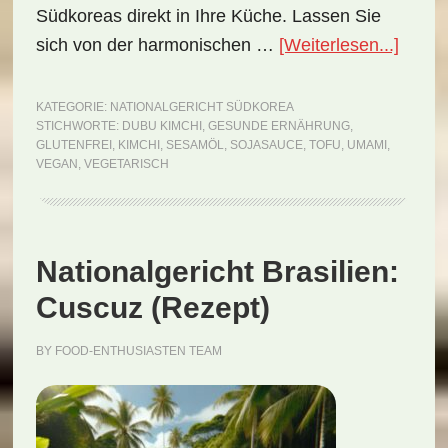
Südkoreas direkt in Ihre Küche. Lassen Sie
ÜberN
sich von der harmonischen …
[Weiterlesen...]
Südko
Dubu
KATEGORIE:
NATIONALGERICHT SÜDKOREA
STICHWORTE:
DUBU KIMCHI
,
GESUNDE ERNÄHRUNG
,
Kimch
GLUTENFREI
,
KIMCHI
,
SESAMÖL
,
SOJASAUCE
,
TOFU
,
UMAMI
,
(Reze
VEGAN
,
VEGETARISCH
Nationalgericht Brasilien:
Cuscuz (Rezept)
BY
FOOD-ENTHUSIASTEN TEAM