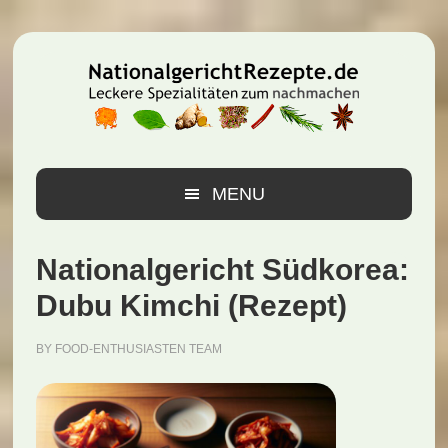
Zur
Zum
Zur
Hauptnavigation
Inhalt
Seitenspalte
springen
springen
springen
MENU
Nationalgericht Südkorea:
Dubu Kimchi (Rezept)
BY
FOOD-ENTHUSIASTEN TEAM