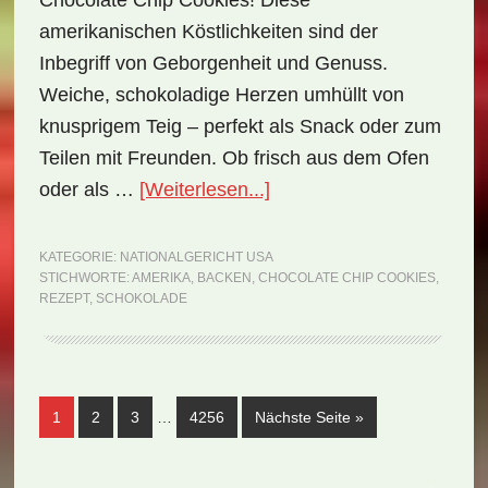
Chocolate Chip Cookies! Diese
amerikanischen Köstlichkeiten sind der
Inbegriff von Geborgenheit und Genuss.
Weiche, schokoladige Herzen umhüllt von
knusprigem Teig – perfekt als Snack oder zum
Teilen mit Freunden. Ob frisch aus dem Ofen
ÜberNationalgericht
oder als …
[Weiterlesen...]
USA:
Chocolate
KATEGORIE:
NATIONALGERICHT USA
STICHWORTE:
AMERIKA
,
BACKEN
,
CHOCOLATE CHIP COOKIES
,
Chip
REZEPT
,
SCHOKOLADE
Cookies
(Rezept)
Weggelassene
Seite
Seite
Seite
Seite
aufrufen
1
2
3
…
4256
Nächste Seite
»
Zwischenseiten