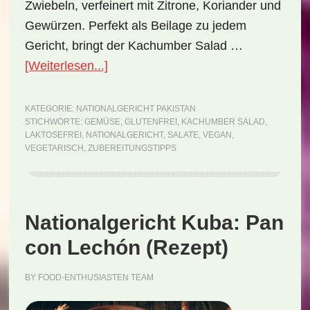
Zwiebeln, verfeinert mit Zitrone, Koriander und
Gewürzen. Perfekt als Beilage zu jedem
Gericht, bringt der Kachumber Salad …
ÜberNationalgericht
[Weiterlesen...]
Pakistan:
Kachumber
KATEGORIE:
NATIONALGERICHT PAKISTAN
STICHWORTE:
GEMÜSE
,
GLUTENFREI
,
KACHUMBER SALAD
,
Salad
LAKTOSEFREI
,
NATIONALGERICHT
,
SALATE
,
VEGAN
,
(Rezept)
VEGETARISCH
,
ZUBEREITUNGSTIPPS
Nationalgericht Kuba: Pan
con Lechón (Rezept)
BY
FOOD-ENTHUSIASTEN TEAM