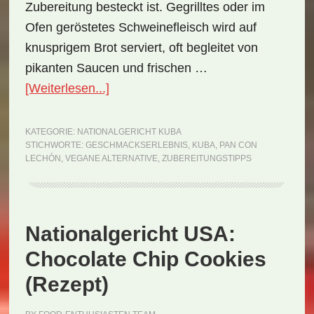
Zubereitung besteckt ist. Gegrilltes oder im
Ofen geröstetes Schweinefleisch wird auf
knusprigem Brot serviert, oft begleitet von
pikanten Saucen und frischen …
ÜberNationalgericht
[Weiterlesen...]
Kuba:
Pan
KATEGORIE:
NATIONALGERICHT KUBA
STICHWORTE:
GESCHMACKSERLEBNIS
,
KUBA
,
PAN CON
con
LECHÓN
,
VEGANE ALTERNATIVE
,
ZUBEREITUNGSTIPPS
Lechón
(Rezept)
Nationalgericht USA:
Chocolate Chip Cookies
(Rezept)