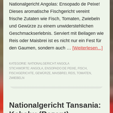
Nationalgericht Angolas: Ensopado de Peixe!
Dieses aromatische Fischgericht vereint
frische Zutaten wie Fisch, Tomaten, Zwiebeln
und Gewürze zu einem unwiderstehlichen
Geschmackserlebnis. Serviert mit Beilagen wie
Reis oder Maisbrei ist es nicht nur ein Fest für
ÜberN
den Gaumen, sondern auch …
[Weiterlesen...]
Ango
Enso
KATEGORIE:
NATIONALGERICHT ANGOLA
STICHWORTE:
ANGOLA
,
ENSOPADO DE PEIXE
,
FISCH
,
de
FISCHGERICHTE
,
GEWÜRZE
,
MAISBREI
,
REIS
,
TOMATEN
,
Peix
ZWIEBELN
(Rez
Nationalgericht Tansania: