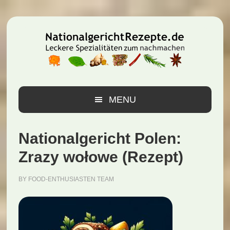
Zur
Zum
Zur
Hauptnavigation
Inhalt
Seitenspalte
springen
springen
springen
MENU
Nationalgericht Polen:
Zrazy wołowe (Rezept)
BY
FOOD-ENTHUSIASTEN TEAM