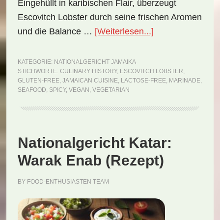
Eingehüllt in karibischen Flair, überzeugt
Escovitch Lobster durch seine frischen Aromen
ÜberNationalgeri
und die Balance …
[Weiterlesen...]
Jamaika:
Escovitch
KATEGORIE:
NATIONALGERICHT JAMAIKA
STICHWORTE:
CULINARY HISTORY
,
ESCOVITCH LOBSTER
,
Lobster
GLUTEN-FREE
,
JAMAICAN CUISINE
,
LACTOSE-FREE
,
MARINADE
,
(Rezept)
SEAFOOD
,
SPICY
,
VEGAN
,
VEGETARIAN
Nationalgericht Katar:
Warak Enab (Rezept)
BY
FOOD-ENTHUSIASTEN TEAM