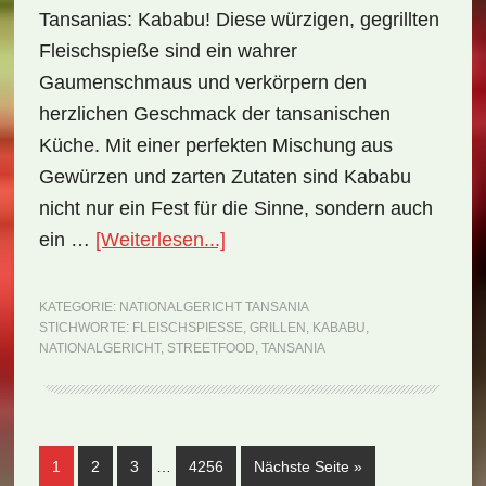
Tansanias: Kababu! Diese würzigen, gegrillten
Fleischspieße sind ein wahrer
Gaumenschmaus und verkörpern den
herzlichen Geschmack der tansanischen
Küche. Mit einer perfekten Mischung aus
Gewürzen und zarten Zutaten sind Kababu
nicht nur ein Fest für die Sinne, sondern auch
ÜberNationalgericht
ein …
[Weiterlesen...]
Tansania:
Kababu
KATEGORIE:
NATIONALGERICHT TANSANIA
STICHWORTE:
FLEISCHSPIESSE
,
GRILLEN
,
KABABU
,
(Rezept)
NATIONALGERICHT
,
STREETFOOD
,
TANSANIA
Weggelassene
Seite
Seite
Seite
Seite
aufrufen
1
2
3
…
4256
Nächste Seite
»
Zwischenseiten