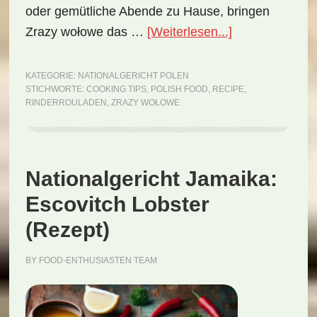
oder gemütliche Abende zu Hause, bringen
ÜberNationalge
Zrazy wołowe das …
[Weiterlesen...]
Polen:
Zrazy
KATEGORIE:
NATIONALGERICHT POLEN
STICHWORTE:
COOKING TIPS
,
POLISH FOOD
,
RECIPE
,
wołowe
RINDERROULADEN
,
ZRAZY WOŁOWE
(Rezept)
Nationalgericht Jamaika:
Escovitch Lobster
(Rezept)
BY
FOOD-ENTHUSIASTEN TEAM