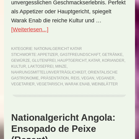
unvergesslichen Geschmackserlebnis. Perfekt
als Appetizer oder Hauptgericht, spiegelt
Warak Enab die reiche Kultur und …
ÜberNationalgericht
[Weiterlesen...]
Katar:
Warak
KATEGORIE:
NATIONALGERICHT KATAR
STICHWORTE:
APPETIZER
,
GASTFREUNDSCHAFT
,
GETRÄNKE
,
Enab
GEWÜRZE
,
GLUTENFREI
,
HAUPTGERICHT
,
KATAR
,
KORIANDER
,
(Rezept)
KULTUR
,
LAKTOSEFREI
,
MINZE
,
NAHRUNGSMITTELUNVERTRÄGLICHKEIT
,
ORIENTALISCHE
GASTRONOMIE
,
PRÄSENTATION
,
REIS
,
VEGAN
,
VEGANER
,
VEGETARIER
,
VEGETARISCH
,
WARAK ENAB
,
WEINBLÄTTER
Nationalgericht Angola:
Ensopado de Peixe