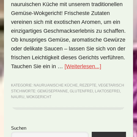
nauruischen Küche mit unserem traditionellen
Gemüse-Wokgericht! Frischeste Zutaten
vereinen sich mit exotischen Aromen, um ein
einzigartiges Geschmackserlebnis zu schaffen.
Ob knuspriges Gemüse, aromatische Gewürze
oder delikate Saucen – lassen Sie sich von der
frischen Leichtigkeit dieses Gerichts verführen.
ÜberNationalge
Tauchen Sie ein in …
[Weiterlesen...]
Nauru:
Nauruan
KATEGORIE:
NAURUANISCHE KÜCHE
,
REZEPTE
,
VEGETARISCH
STICHWORTE:
GEMÜSEPFANNE
,
GLUTENFREI
,
LAKTOSEFREI
,
Vegetable
NAURU
,
WOKGERICHT
Stir-
fry
(Rezept)
Seitenspalte
Suchen