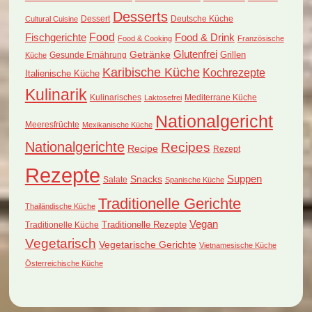
Desserts
Dessert
Deutsche Küche
Cultural Cuisine
Food
Fischgerichte
Food & Drink
Food & Cooking
Französische
Glutenfrei
Getränke
Grillen
Küche
Gesunde Ernährung
Karibische Küche
Kochrezepte
Italienische Küche
Kulinarik
Kulinarisches
Mediterrane Küche
Laktosefrei
Nationalgericht
Meeresfrüchte
Mexikanische Küche
Nationalgerichte
Recipes
Recipe
Rezept
Rezepte
Suppen
Snacks
Salate
Spanische Küche
Traditionelle Gerichte
Thailändische Küche
Vegan
Traditionelle Küche
Traditionelle Rezepte
Vegetarisch
Vegetarische Gerichte
Vietnamesische Küche
Österreichische Küche