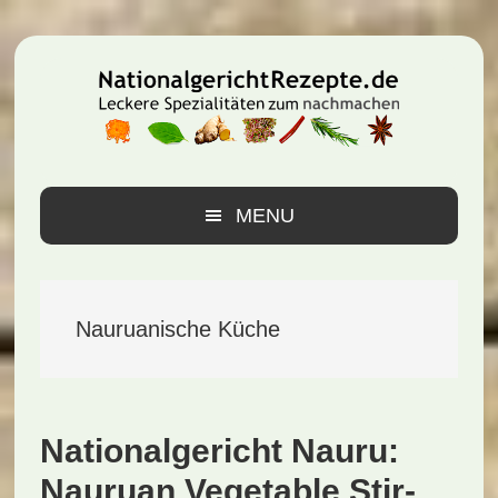
Zur
Zum
Zur
Hauptnavigation
Inhalt
Seitenspalte
springen
springen
springen
MENU
Nauruanische Küche
Nationalgericht Nauru:
Nauruan Vegetable Stir-