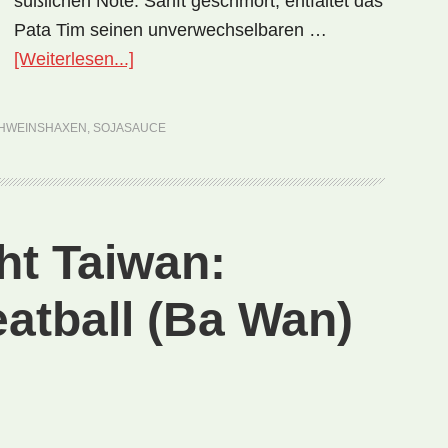
süßlichen Note. Sanft geschmort, entfaltet das
Pata Tim seinen unverwechselbaren …
ÜberNationalgericht
[Weiterlesen...]
Philippinen:
Pata
HWEINSHAXEN
,
SOJASAUCE
Tim
(Rezept)
ht Taiwan:
atball (Ba Wan)