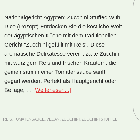
Nationalgericht Ägypten: Zucchini Stuffed With
Rice (Rezept) Entdecken Sie die köstliche Welt
der ägyptischen Küche mit dem traditionellen
Gericht "Zucchini gefüllt mit Reis". Diese
aromatische Delikatesse vereint zarte Zucchini
mit würzigem Reis und frischen Kräutern, die
gemeinsam in einer Tomatensauce sanft
gegart werden. Perfekt als Hauptgericht oder
ÜberNationalgericht
Beilage, …
[Weiterlesen...]
Ägypten:
Zucchini
Stuffed
I
,
REIS
,
TOMATENSAUCE
,
VEGAN
,
ZUCCHINI
,
ZUCCHINI STUFFED
with
Rice