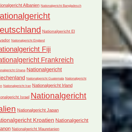
ionalgericht Albanien
Nationalgericht Bangladesch
ationalgericht
eutschland
Nationalgericht El
vador
Nationalgericht England
tionalgericht Fiji
tionalgericht Frankreich
Nationalgericht
onalgericht Ghana
iechenland
Nationalgericht Guatemala
Nationalgericht
Nationalgericht Irland
en
Nationalgericht Iran
Nationalgericht
ionalgericht Israel
alien
Nationalgericht Japan
tionalgericht Kroatien
Nationalgericht
banon
Nationalgericht Mauretanien