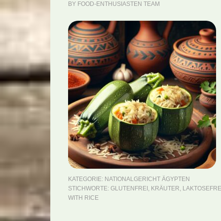
BY
FOOD-ENTHUSIASTEN TEAM
KATEGORIE:
NATIONALGERICHT ÄGYPTEN
STICHWORTE:
GLUTENFREI
,
KRÄUTER
,
LAKTOSEFRE
WITH RICE