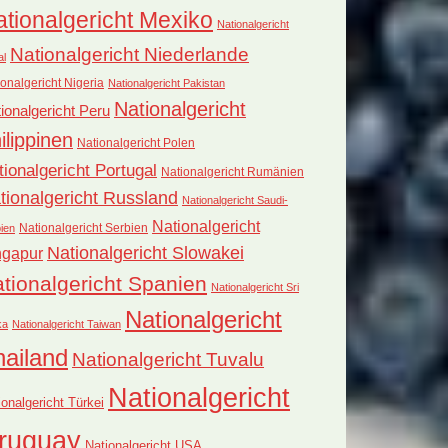
tionalgericht Mexiko
Nationalgericht
Nationalgericht Niederlande
al
onalgericht Nigeria
Nationalgericht Pakistan
Nationalgericht
ionalgericht Peru
ilippinen
Nationalgericht Polen
tionalgericht Portugal
Nationalgericht Rumänien
tionalgericht Russland
Nationalgericht Saudi-
Nationalgericht
Nationalgericht Serbien
ien
Nationalgericht Slowakei
ngapur
tionalgericht Spanien
Nationalgericht Sri
Nationalgericht
ka
Nationalgericht Taiwan
hailand
Nationalgericht Tuvalu
Nationalgericht
ionalgericht Türkei
ruguay
Nationalgericht USA