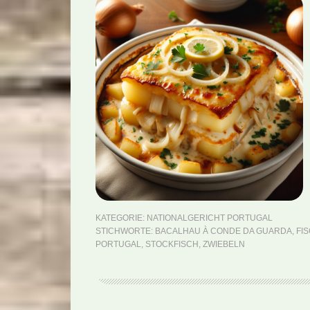
KATEGORIE:
NATIONALGERICHT PORTUGAL
STICHWORTE:
BACALHAU À CONDE DA GUARDA
,
FI
PORTUGAL
,
STOCKFISCH
,
ZWIEBELN