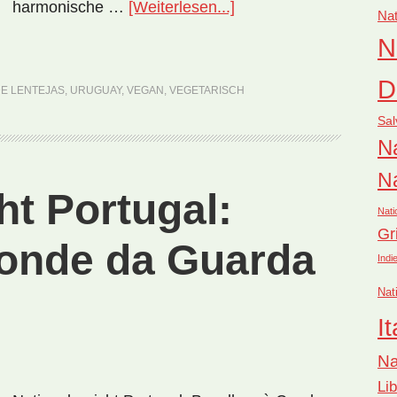
ÜberNationalgericht
harmonische …
[Weiterlesen...]
Nat
Uruguay:
N
Sopa
de
D
DE LENTEJAS
,
URUGUAY
,
VEGAN
,
VEGETARISCH
Lentejas
Sal
(Rezept)
Na
Na
ht Portugal:
Nati
Gr
onde da Guarda
Indi
Nat
It
Na
Li