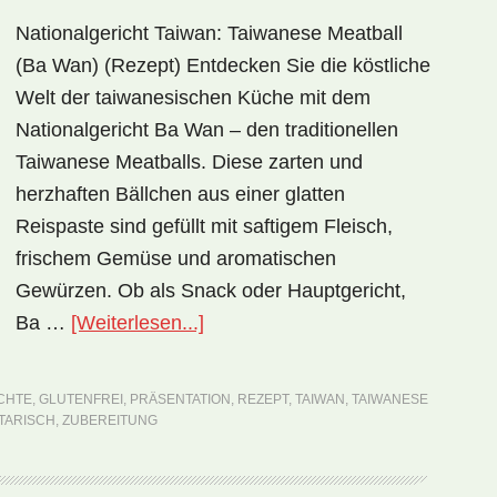
Nationalgericht Taiwan: Taiwanese Meatball
(Ba Wan) (Rezept) Entdecken Sie die köstliche
Welt der taiwanesischen Küche mit dem
Nationalgericht Ba Wan – den traditionellen
Taiwanese Meatballs. Diese zarten und
herzhaften Bällchen aus einer glatten
Reispaste sind gefüllt mit saftigem Fleisch,
frischem Gemüse und aromatischen
Gewürzen. Ob als Snack oder Hauptgericht,
ÜberNationalgericht
Ba …
[Weiterlesen...]
Taiwan:
Taiwanese
CHTE
,
GLUTENFREI
,
PRÄSENTATION
,
REZEPT
,
TAIWAN
,
TAIWANESE
Meatball
TARISCH
,
ZUBEREITUNG
(Ba
Wan)