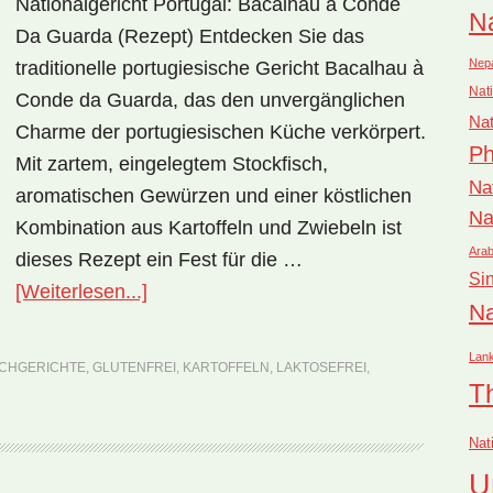
Nationalgericht Portugal: Bacalhau à Conde
Na
Da Guarda (Rezept) Entdecken Sie das
Nep
traditionelle portugiesische Gericht Bacalhau à
Nati
Conde da Guarda, das den unvergänglichen
Nat
Charme der portugiesischen Küche verkörpert.
Ph
Mit zartem, eingelegtem Stockfisch,
Na
aromatischen Gewürzen und einer köstlichen
Na
Kombination aus Kartoffeln und Zwiebeln ist
Arab
dieses Rezept ein Fest für die …
Si
ÜberNationalgericht
[Weiterlesen...]
Na
Portugal:
Bacalhau
Lan
SCHGERICHTE
,
GLUTENFREI
,
KARTOFFELN
,
LAKTOSEFREI
,
à
T
Conde
Nat
da
U
Guarda