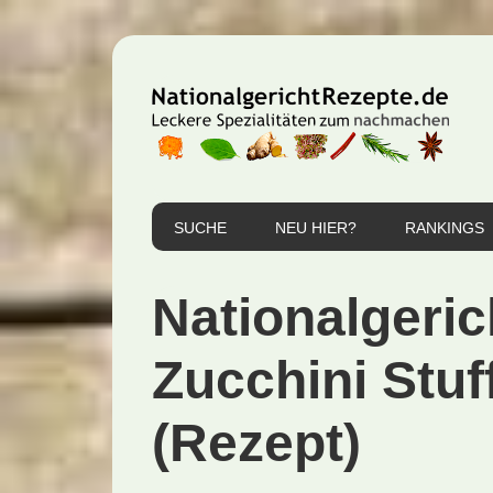
Zur
Zum
Zur
Hauptnavigation
Inhalt
Seitenspalte
springen
springen
springen
SUCHE
NEU HIER?
RANKINGS
Nationalgeric
Zucchini Stuf
(Rezept)