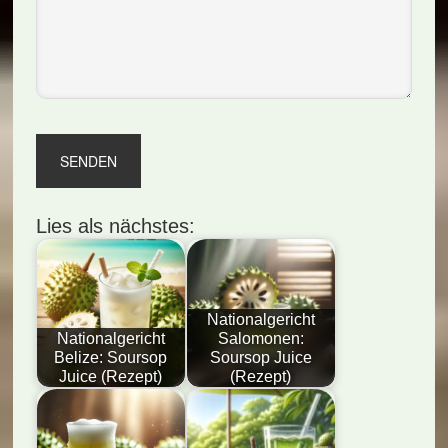
Lies als nächstes:
Nationalgericht
Nationalgericht
Salomonen:
Belize: Soursop
Soursop Juice
Juice (Rezept)
(Rezept)