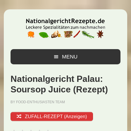
Zur
Zum
Zur
Hauptnavigation
Inhalt
Seitenspalte
springen
springen
springen
MENU
Nationalgericht Palau:
Soursop Juice (Rezept)
BY
FOOD-ENTHUSIASTEN TEAM
ZUFALL-REZEPT (Anzeigen)