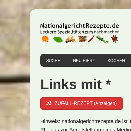
Zur
Zum
Zur
Hauptnavigation
Inhalt
Seitenspalte
springen
springen
springen
SUCHE
NEU HIER?
KOCHEN
Links mit *
ZUFALL-REZEPT (Anzeigen)
Hinweis: nationalgerichtrezepte.de i
EU, das zur Bereitstellung eines Mediu