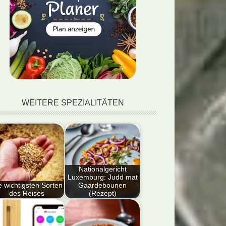
WEITERE SPEZIALITÄTEN
Nationalgericht
Luxemburg: Judd mat
e wichtigsten Sorten
Gaardebounen
des Reises
(Rezept)
tdecke die
Erfahre hier, wie du
rschiedenen Sorten
das luxemburgische