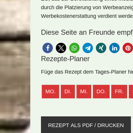
durch die Platzierung von Werbeanze
Werbekostenerstattung verdient werde
Diese Seite an Freunde empf
Rezepte-Planer
Füge das Rezept dem Tages-Planer h
MO.
DI.
MI.
DO.
FR.
REZEPT ALS PDF / DRUCKEN