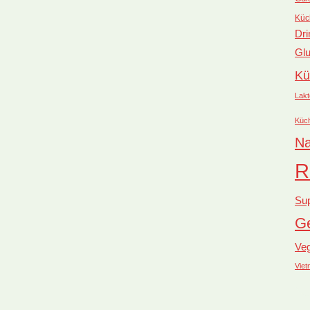
Küc
Dri
Glu
Kü
Lakt
Küc
Na
R
Su
Ge
Ve
Vie