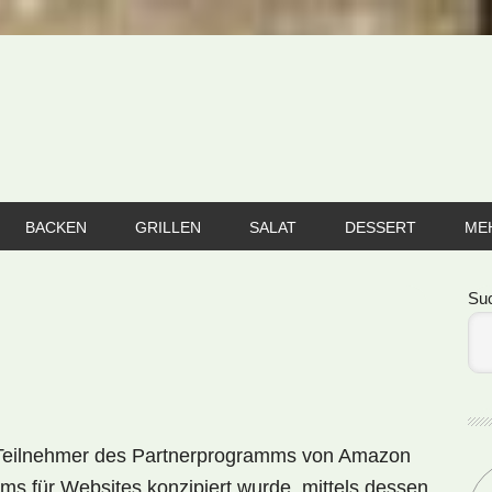
BACKEN
GRILLEN
SALAT
DESSERT
ME
Se
Su
st Teilnehmer des Partnerprogramms von Amazon
ms für Websites konzipiert wurde, mittels dessen