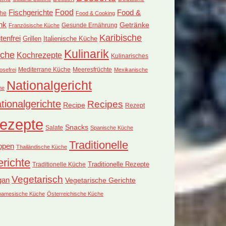
Food
Fischgerichte
Food &
he
Food & Cooking
nk
Getränke
Französische Küche
Gesunde Ernährung
Karibische
tenfrei
Grillen
Italienische Küche
Kulinarik
che
Kochrezepte
Kulinarisches
Mediterrane Küche
Meeresfrüchte
osefrei
Mexikanische
Nationalgericht
he
tionalgerichte
Recipes
Recipe
Rezept
ezepte
Snacks
Salate
Spanische Küche
Traditionelle
ppen
Thailändische Küche
richte
Traditionelle Küche
Traditionelle Rezepte
Vegetarisch
gan
Vegetarische Gerichte
tnamesische Küche
Österreichische Küche