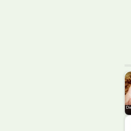
Di
En
ve