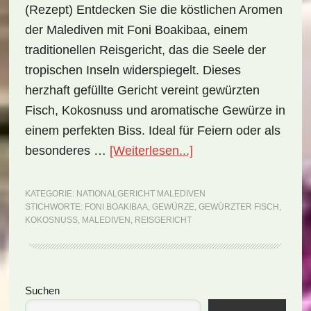
(Rezept) Entdecken Sie die köstlichen Aromen
der Malediven mit Foni Boakibaa, einem
traditionellen Reisgericht, das die Seele der
tropischen Inseln widerspiegelt. Dieses
herzhaft gefüllte Gericht vereint gewürzten
Fisch, Kokosnuss und aromatische Gewürze in
einem perfekten Biss. Ideal für Feiern oder als
ÜberNationalgericht
besonderes …
[Weiterlesen...]
Malediven:
Foni
KATEGORIE:
NATIONALGERICHT MALEDIVEN
STICHWORTE:
FONI BOAKIBAA
,
GEWÜRZE
,
GEWÜRZTER FISCH
,
Boakibaa
KOKOSNUSS
,
MALEDIVEN
,
REISGERICHT
(Rezept)
Seitenspalte
Suchen