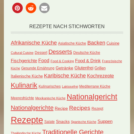
REZEPTE NACH STICHWORTEN
Afrikanische Küche
Backen
Cuisine
Asiatische Küche
Desserts
Dessert
Deutsche Küche
Cultural Cuisine
Food
Fischgerichte
Food & Drink
Food & Cooking
Französische
Glutenfrei
Getränke
Grillen
Küche
Gesunde Ernährung
Karibische Küche
Kochrezepte
Italienische Küche
Kulinarik
Kulinarisches
Mediterrane Küche
Laktosefrei
Nationalgericht
Meeresfrüchte
Mexikanische Küche
Nationalgerichte
Recipes
Recipe
Rezept
Rezepte
Suppen
Snacks
Salate
Spanische Küche
Traditionelle Gerichte
Thailändische Küche