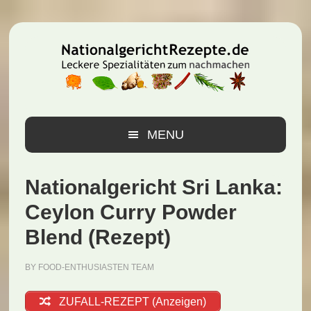
Zur
Zum
Zur
Hauptnavigation
Inhalt
Seitenspalte
springen
springen
springen
MENU
Nationalgericht Sri Lanka:
Ceylon Curry Powder
Blend (Rezept)
BY
FOOD-ENTHUSIASTEN TEAM
ZUFALL-REZEPT (Anzeigen)