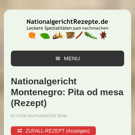
Zur
Zum
Zur
Hauptnavigation
Inhalt
Seitenspalte
springen
springen
springen
MENU
Nationalgericht
Montenegro: Pita od mesa
(Rezept)
BY
FOOD-ENTHUSIASTEN TEAM
ZUFALL-REZEPT (Anzeigen)