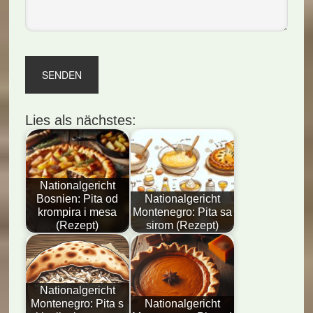
Lies als nächstes:
Nationalgericht
Bosnien: Pita od
Nationalgericht
krompira i mesa
Montenegro: Pita sa
(Rezept)
sirom (Rezept)
Nationalgericht
Montenegro: Pita s
Nationalgericht