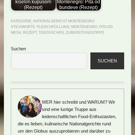
kiselim kupusom
Montenegro: Pita od
(Rezept)
bundeve (Rezept)
KATEGORIE:
NATIONALGERICHT MONTENEGRO
STICHWORTE:
FLEISCHFÜLLUNG
,
MONTENEGRO
,
PITA OD
MESA
,
REZEPT
,
TEIGTASCHEN
,
ZUBEREITUNGSTIPPS
Seitenspalte
Suchen
SUCHEN
WER hier schreibt und WARUM?
Wir
sind eine lustige Truppe aus
leidenschaftlichen Food-Enthusiasten,
die es lieben, kulinarische Nationalgerichte rund
um den Globus auszuprobieren und darüber zu