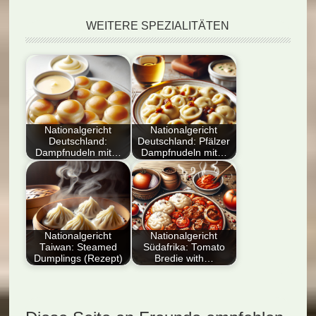
WEITERE SPEZIALITÄTEN
Nationalgericht
Nationalgericht
Deutschland:
Deutschland: Pfälzer
Dampfnudeln mit…
Dampfnudeln mit…
In diesem Artikel wird
Dieser Artikel bietet
das traditionelle
ein detailliertes Rezept
Rezept für deutsche
für das traditionelle
Dampfnudeln…
deutsche…
Nationalgericht
Nationalgericht
Taiwan: Steamed
Südafrika: Tomato
Dumplings (Rezept)
Bredie with…
Entdecken Sie das
Entdecken Sie das
Nationalgericht
Nationalgericht
Taiwan: Steamed
Südafrika: Tomato