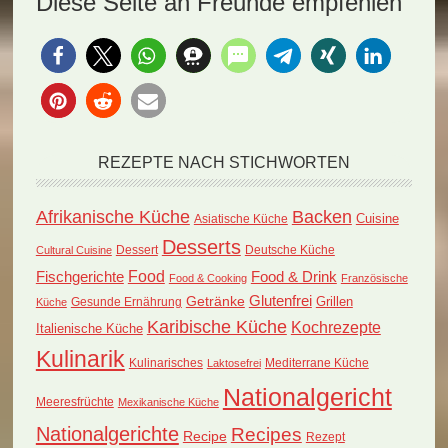
Diese Seite an Freunde empfehlen
Dumplings (Rezept).
Bredie with Dumplings
Zarte Teigtaschen,…
(Rezept).…
REZEPTE NACH STICHWORTEN
Afrikanische Küche
Backen
Cuisine
Asiatische Küche
Desserts
Dessert
Deutsche Küche
Cultural Cuisine
Food
Fischgerichte
Food & Drink
Food & Cooking
Französische
Glutenfrei
Getränke
Grillen
Küche
Gesunde Ernährung
Karibische Küche
Kochrezepte
Italienische Küche
Kulinarik
Kulinarisches
Mediterrane Küche
Laktosefrei
Nationalgericht
Meeresfrüchte
Mexikanische Küche
Nationalgerichte
Recipes
Recipe
Rezept