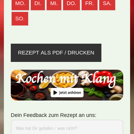
MO.
DI.
MI.
DO.
FR.
SA.
SO.
REZEPT ALS PDF / DRUCKEN
Dein Feedback zum Rezept an uns: