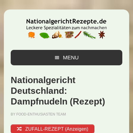
Zur
Zum
Zur
Hauptnavigation
Inhalt
Seitenspalte
springen
springen
springen
MENU
Nationalgericht
Deutschland:
Dampfnudeln (Rezept)
BY
FOOD-ENTHUSIASTEN TEAM
ZUFALL-REZEPT (Anzeigen)